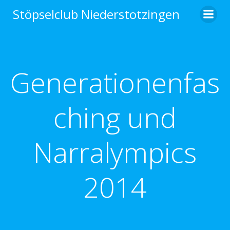
Zum
Stöpselclub Niederstotzingen
Inhalt
springen
Generationenfas
ching und
Narralympics
2014