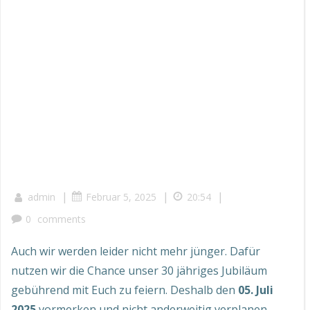
|
|
|
admin
Februar 5, 2025
20:54
0
comments
Auch wir werden leider nicht mehr jünger. Dafür
nutzen wir die Chance unser 30 jähriges Jubiläum
gebührend mit Euch zu feiern. Deshalb den
05. Juli
2025
vormerken und nicht anderweitig verplanen.