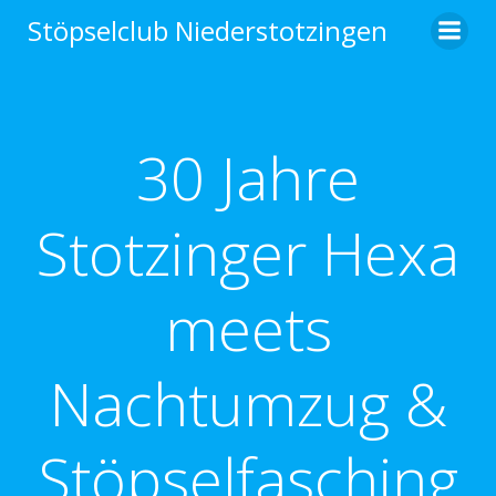
Zum
Stöpselclub Niederstotzingen
Inhalt
springen
30 Jahre
Stotzinger Hexa
meets
Nachtumzug &
Stöpselfasching