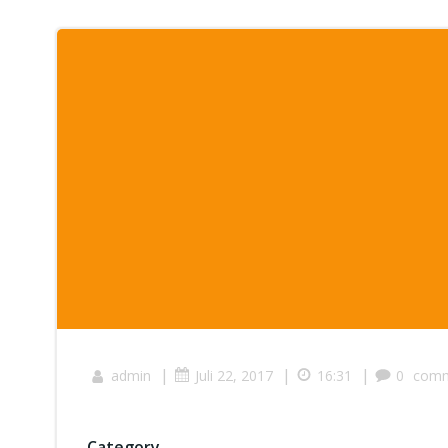
|
|
|
admin
Juli 22, 2017
16:31
0
comm
Category