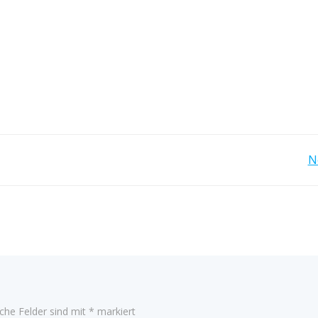
Beitragsnavigation
N
iche Felder sind mit
*
markiert