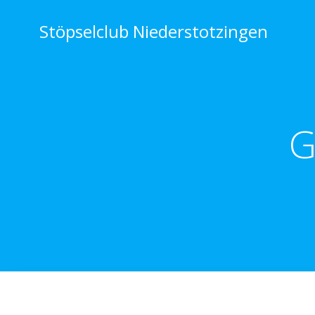
Zum
Inhalt
Stöpselclub Niederstotzingen
springen
G